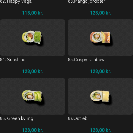
82. Happy vega
83.Mango jordbær
118,00
kr.
128,00
kr.
84. Sunshine
85.Crispy rainbow
128,00
kr.
128,00
kr.
86. Green kylling
87.Ost ebi
128,00
kr.
128,00
kr.