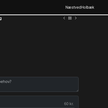
Næstved
Holbæk
g