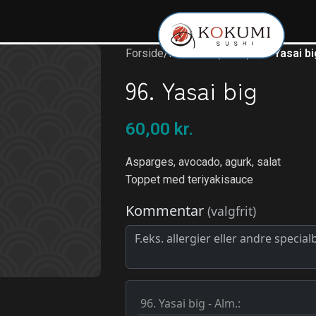
Forside
/
Futomaki (6 stk.)
/
96. Yasai bi
96. Yasai big
60,00
kr.
Asparges, avocado, agurk, salat
Toppet med teriyakisauce