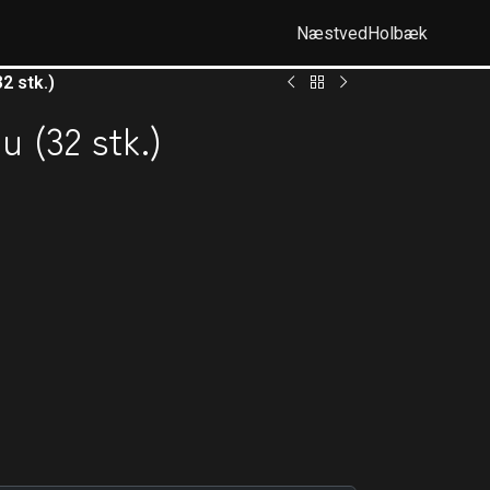
Næstved
Holbæk
2 stk.)
 (32 stk.)