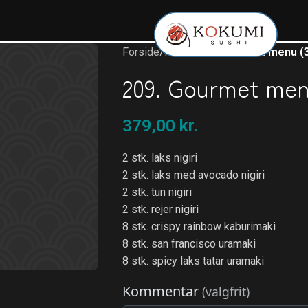
Forside
/
Menu
/
209. Gourmet menu (3
209. Gourmet menu
379,00
kr.
2 stk. laks nigiri
2 stk. laks med avocado nigiri
2 stk. tun nigiri
2 stk. rejer nigiri
8 stk. crispy rainbow kaburimaki
8 stk. san francisco uramaki
8 stk. spicy laks tatar uramaki