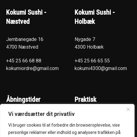
Kokumi Sushi -
Kokumi Sushi -
Næstved
Holbæk
Jernbanegade 16
Nygade 7
4700 Næstved
4300 Holbæk
+45 25 66 68 88
+45 25 66 65 55
kokumiordre@gmail.com
kokumi4300@gmail.com
Åbningstider
Praktisk
Vi værdsætter dit privatliv
(Hentselv - Levering)
Næstved
Mandag - Torsdag :
Holbæk
Vi bruger cookies til at forbedre din browseroplevelse, vise
kl. 15:00 - 22:00
Smileyrapport
personlige reklamer eller indhold og analysere trafikken på